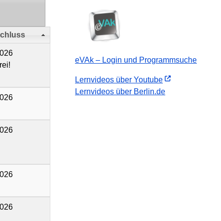
chluss
2026
eVAk – Login und Programmsuche
rei!
Lernvideos über Youtube
Lernvideos über Berlin.de
2026
2026
2026
2026