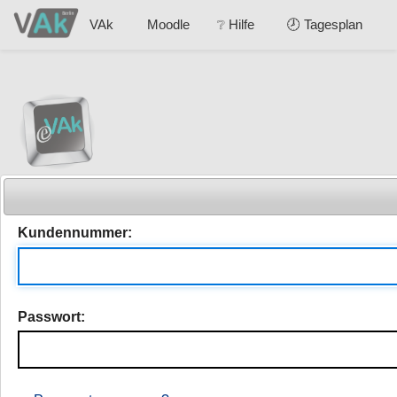
VAk
Moodle
❔ Hilfe
🕗 Tagesplan
Login
Veranstaltungen suchen
Kundennummer:
Glossar
Hilfe
Passwort:
Veranstaltungssuche in der
elektronischen