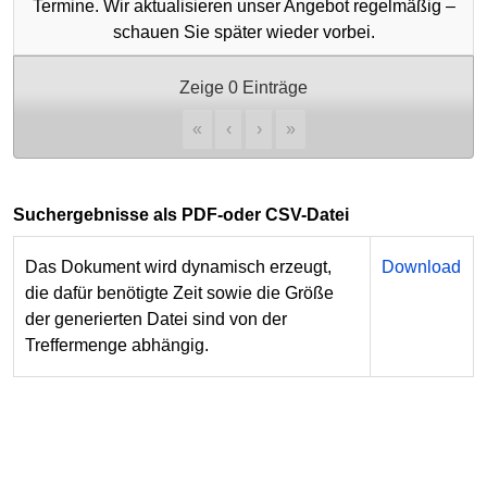
Termine. Wir aktualisieren unser Angebot regelmäßig –
schauen Sie später wieder vorbei.
Zeige 0 Einträge
«
‹
›
»
Suchergebnisse als PDF-oder CSV-Datei
Das Dokument wird dynamisch erzeugt,
Download
die dafür benötigte Zeit sowie die Größe
Weitere
der generierten Datei sind von der
Informationen
Treffermenge abhängig.
zu
diesem
Auftritt