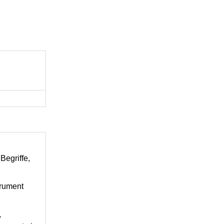
Begriffe,
trument
,