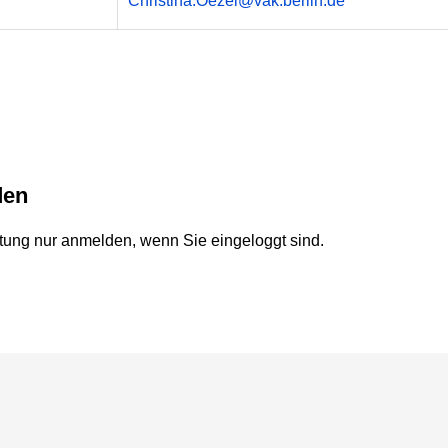
Christina.Oezel@vak.berlin.de
den
ltung nur anmelden, wenn Sie eingeloggt sind.