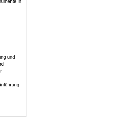
rumente in
lung und
nd
r
Einführung