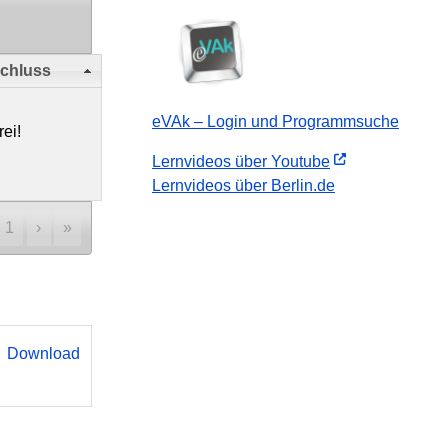
chluss
eVAk – Login und Programmsuche
rei!
Lernvideos über Youtube
Lernvideos über Berlin.de
1
›
»
Download