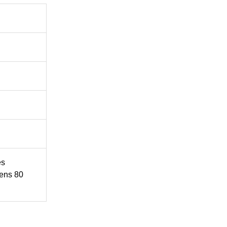
es
tens 80